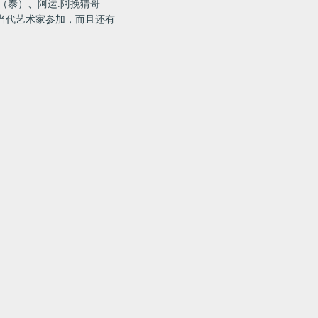
（泰）、阿运
.
阿挽猜哥
当代艺术家参加，而且还有