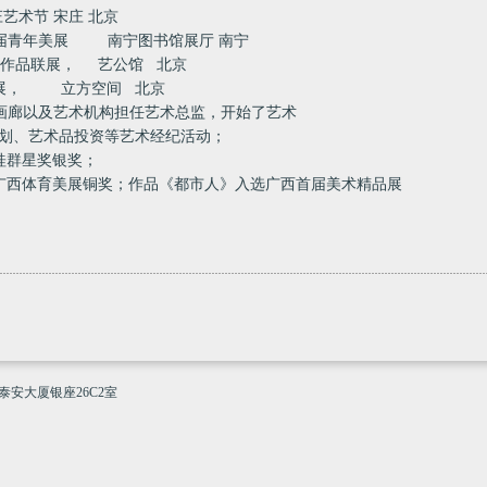
庄艺术节 宋庄 北京
市首届青年美展 南宁图书馆展厅 南宁
21人作品联展， 艺公馆 北京
惑》展， 立方空间 北京
开始进入画廊以及艺术机构担任艺术总监，开始了艺术
艺术品投资等艺术经纪活动；
八桂群星奖银奖；
得广西体育美展铜奖；
作品《都市人》入选广西首届美术精品展
泰安大厦银座26C2室