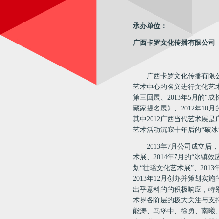
承办单位：
广西卡罗文化传播有限公司
广西卡罗文化传播有限
艺术中心的名义进行文化艺
第三回展、
2013
年
5
月的
"
成
藏家提名展》、
2012
年
10
月
其中
2012
广西当代艺术展是
艺术活动沉寂十年后的“破冰
2013
年
7
月公司成立后，
术展、
2014
年
7
月的“冰镇效
划“壮瑶文化艺术展”、
2013
2013
年
12
月创办并策划实施
出乎意料的的积极响应，特
术界各阶层的极大关注与支
能涛、马堡中、徐勇、南曦