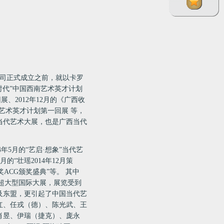
司正式成立之前，就以卡罗
时代”中国西南艺术英才计划
回展、
2012
年
12
月的《广西收
南艺术英才计划第一回展 等，
当代艺术大展，也是广西当代
4
年
5
月的“艺启·想象”当代艺
月的“壮瑶
2014
年
12
月策
奖
ACG
颁奖盛典”等。 其中
超大型国际大展，展览受到
及东盟，更引起了中国当代艺
红、任戎（德）、陈光武、王
肖昱、伊瑞（捷克）、庞永