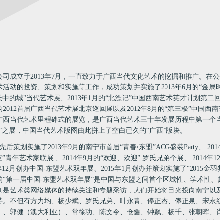
公司成立于
2013
年
7
月，一直致力于广西当代文化艺术的挖掘和推广。在公
术活动的投资、策划和实施等工作，成功策划并实施了
2013
年
6
月的“金属
长中的城
"
当代艺术展、
2013
年
1
月的“北漂记”中国西南艺术英才计划第二
的
2012
首届广西当代艺术展北京巡回展以及
2012
年
8
月的“第三极”中国西
广西当代艺术里程碑式的展览，是广西当代艺术三十年发展历程中第一个
”之展，中国当代艺术版图由此拼上了空白已久的“广西”版块。
先后策划实施了
2013
年
9
月的南宁市首届“青春•东盟”
ACG
盛装
Party
、
201
应”青年艺术家联展 、
2014
年
9
月的“欢迎、欢迎” 罗氏兄弟个展、
2014
年
12
年
12
月创办中国
-
东盟艺术双年展、
2015
年
1
月创办并策划实施了“
2015
金羽
的“第一届中国
-
东盟艺术双年展”是中国与东盟之间首个区域性、学术性、
别是艺术类网络媒体的持续关注和专题采访，人们开始将目光投向南宁以
持。不但有方力均、杨少斌、罗氏兄弟、叶永青、俸正杰、俸正泉、宋永
、、郭健（澳大利亚）、常徐功、陈文令、仓鑫、钟飙、杨千、张朝晖、