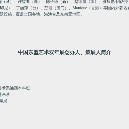
梅（马）、许纹鸾（新）、陈子谦（新）、赵德胤（缅）、雅狄也·阿萨拉
印尼）、丁丽萍（台）、彭韫（澳门）、
Monique
（香港）等国内外著名
跃投稿，覆盖全国各地、港澳台及东南亚地区。
中国东盟艺术双年展创办人、策展人简介
院美术系油画本科班
壁画系
双年展