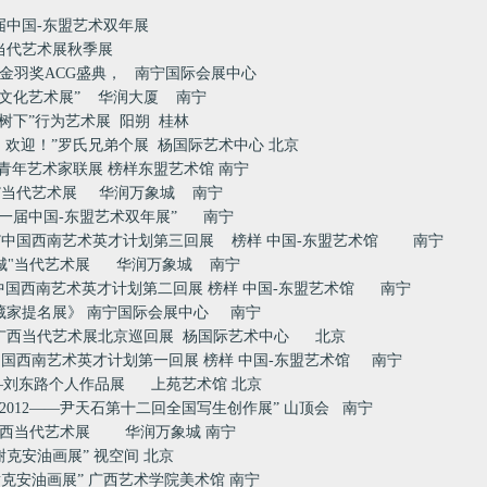
二届中国-东盟艺术双年展
洲当代艺术展秋季展
届金羽奖ACG盛典， 南宁国际会展中心
壮瑶文化艺术展” 华润大厦 南宁
榕树下”行为艺术展 阳朔 桂林
迎！欢迎！”罗氏兄弟个展 杨国际艺术中心 北京
应”青年艺术家联展 榜样东盟艺术馆 南宁
想象”当代艺术展 华润万象城 南宁
“第一届中国-东盟艺术双年展” 南宁
时代”中国西南艺术英才计划第三回展
榜样 中国-东盟艺术馆 南宁
中的城"当代艺术展 华润万象城 南宁
记”中国西南艺术英才计划第二回展
榜样 中国-东盟艺术馆 南宁
西收藏家提名展》 南宁国际会展中心 南宁
2首届广西当代艺术展北京巡回展
杨国际艺术中心 北京
极”中国西南艺术英才计划第一回展
榜样 中国-东盟艺术馆 南宁
时代—刘东路个人作品展 上苑艺术馆 北京
下.2012——尹天石第十二回全国写生创作展” 山顶会 南宁
首届广西当代艺术展 华润万象城 南宁
 谢克安油画展” 视空间 北京
“谢克安油画展” 广西艺术学院美术馆 南宁