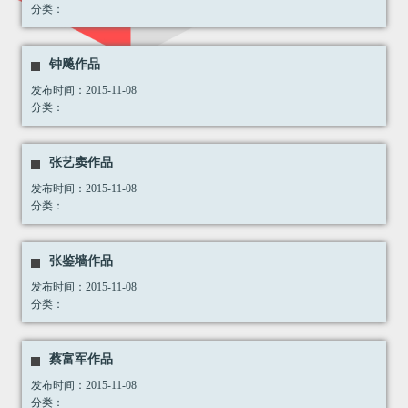
分类：
钟飚作品
发布时间：2015-11-08
分类：
张艺窦作品
发布时间：2015-11-08
分类：
张鉴墙作品
发布时间：2015-11-08
分类：
蔡富军作品
发布时间：2015-11-08
分类：