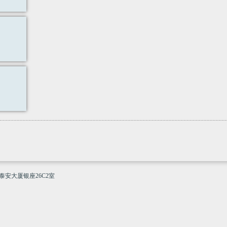
泰安大厦银座26C2室