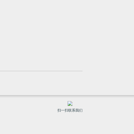
扫一扫联系我们