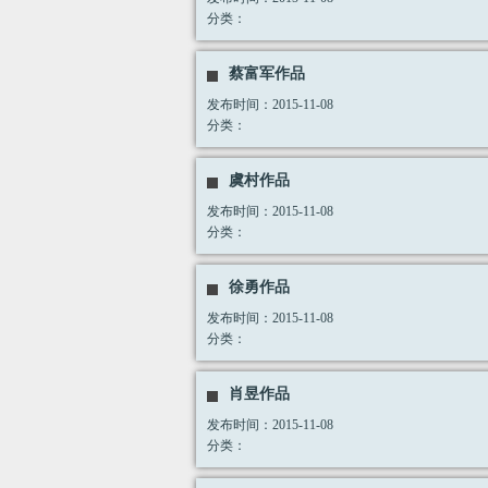
分类：
蔡富军作品
发布时间：2015-11-08
分类：
虞村作品
发布时间：2015-11-08
分类：
徐勇作品
发布时间：2015-11-08
分类：
肖昱作品
发布时间：2015-11-08
分类：