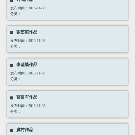
发布时间：2015-11-08
分类：
张艺窦作品
发布时间：2015-11-08
分类：
张鉴墙作品
发布时间：2015-11-08
分类：
蔡富军作品
发布时间：2015-11-08
分类：
虞村作品