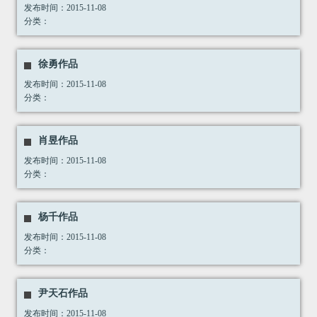
发布时间：2015-11-08
分类：
徐勇作品
发布时间：2015-11-08
分类：
肖昱作品
发布时间：2015-11-08
分类：
杨千作品
发布时间：2015-11-08
分类：
尹天石作品
发布时间：2015-11-08